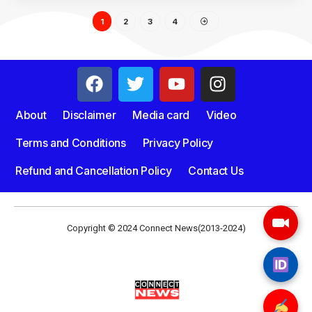
1
2
3
4
About
Disclaimer
Media card
Video
Terms and Conditions
Privacy Policy
Refund and Cancellation Policy
Contact Us
Copyright © 2024 Connect News(2013-2024)