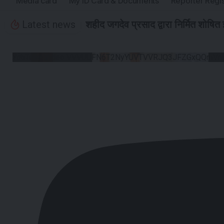
Media card
My ID Card & Documents
Reporter Regis
Latest news
शहीद जगदेव प्रसाद द्वारा निर्मित शोषित
YouTube Video VVVUUFN6T2NyYUVTVVRJQ3JFZGxQQmVnL