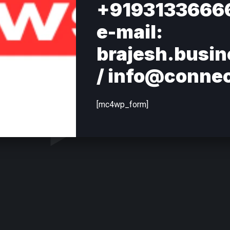
+9193133666
e-mail:
brajesh.busi
/ info@conne
[mc4wp_form]