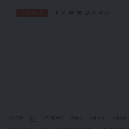
SIGN IN
LOGIN
होम
UP NEWS
Video
National
Interna