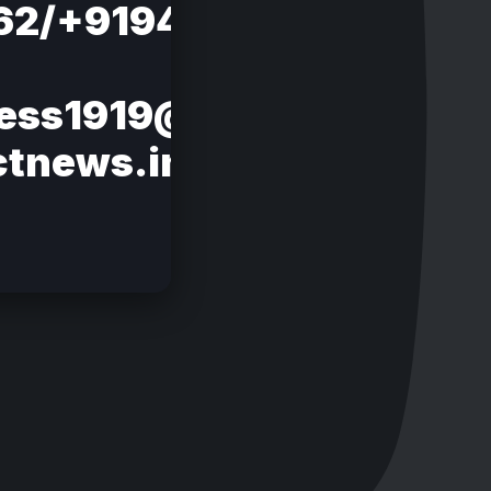
62/+919412826856
ness1919@gmail.com
ctnews.in