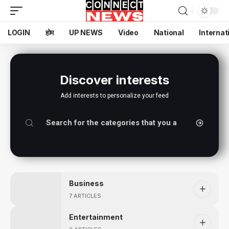
LOGIN
होम
UP NEWS
Video
National
Internat
Discover interests
Add interests to personalize your feed
Business
7 ARTICLES
Entertainment