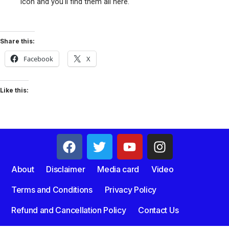
icon and you'll find them all here.
Share this:
Facebook
X
Like this:
About
Disclaimer
Media card
Video
Terms and Conditions
Privacy Policy
Refund and Cancellation Policy
Contact Us