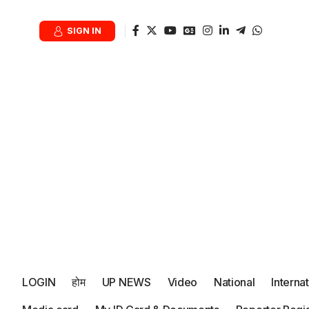
SIGN IN
LOGIN
होम
UP NEWS
Video
National
Interna