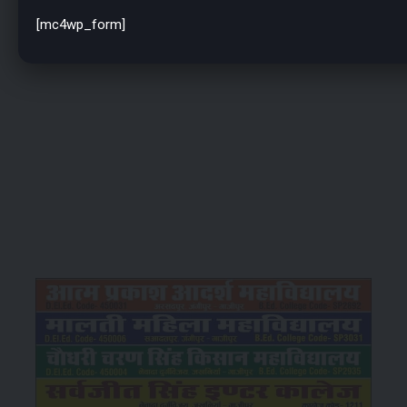
[mc4wp_form]