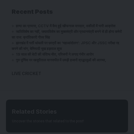
Recent Posts
हत्या का प्रयास, CCTV में कैद हुई खौफनाक वारदात, वकीलों में भारी आक्रोश
जातिविशेष का नहीं, जमातविशेष का मुख्यमंत्री और प्रधानमंत्री बनने से ही होगा कमेरों
का राज: क्रांतिकारी गौरव सिंह
झारखंड में भर्ती धांधली पर छात्रों का ‘महाआंदोलन’: JPSC और JSSC परीक्षा रद्द
करने की मांग, बेमियादी भूख हड़ताल शुरू
19 साल की बेटी की संदिग्ध मौत, परिजनों ने लगाए गंभीर आरोप
गुरु पूर्णिमा पर खजुरीताल मानसपीठ में उमड़ी हजारों श्रद्धालुओं की आस्था,
LIVE CRICKET
Related Stories
Uncover the stories that related to the post!