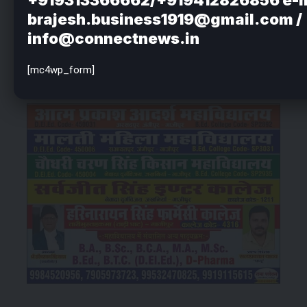
brajesh.business1919@gmail.com /
info@connectnews.in
[mc4wp_form]