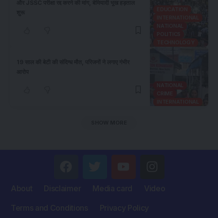
और JSSC परीक्षा रद्द करने की मांग, बेमियादी भूख हड़ताल
EDUCATION
शुरू
INTERNATIONAL
NATIONAL
POLITICS
TECHNOLOGY
19 साल की बेटी की संदिग्ध मौत, परिजनों ने लगाए गंभीर
आरोप
NATIONAL
CRIME
INTERNATIONAL
SHOW MORE
About
Disclaimer
Media card
Video
Terms and Conditions
Privacy Policy