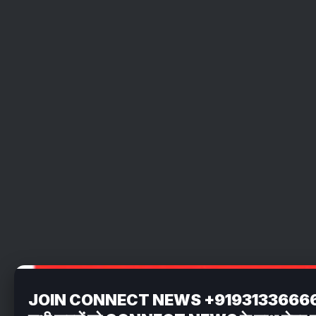
JOIN CONNECT NEWS +919313366662 अपन