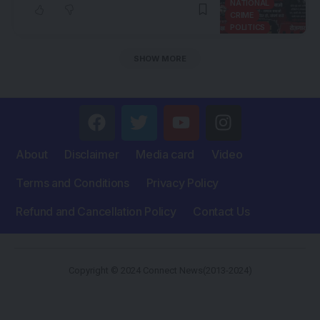
NATIONAL
CRIME
POLITICS
SHOW MORE
About
Disclaimer
Media card
Video
Terms and Conditions
Privacy Policy
Refund and Cancellation Policy
Contact Us
Copyright © 2024 Connect News(2013-2024)