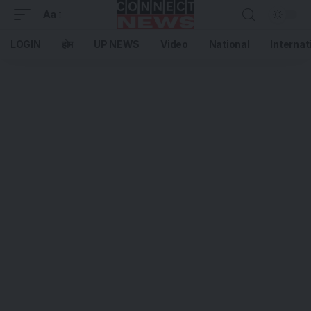
Aa
LOGIN
होम
UP NEWS
Video
National
Internat