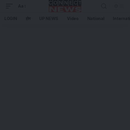
Aa
LOGIN
होम
UP NEWS
Video
National
Internat