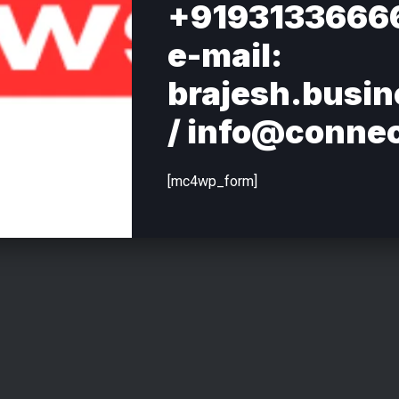
+9193133666
e-mail:
brajesh.busi
/ info@conne
[mc4wp_form]