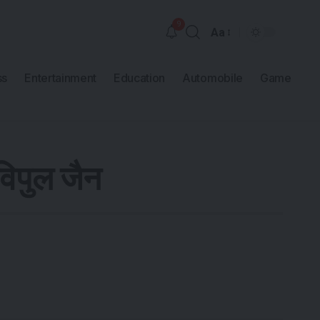
9
Aa
ss
Entertainment
Education
Automobile
Game
विपुल जैन