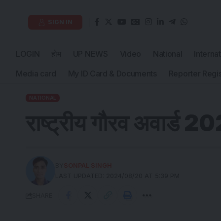
SIGN IN
LOGIN
होम
UP NEWS
Video
National
Interna
Media card
My ID Card & Documents
Reporter Regis
NATIONAL
राष्ट्रीय गौरव अवार्ड 2
BY
SONPAL SINGH
LAST UPDATED: 2024/08/20 AT 5:39 PM
SHARE