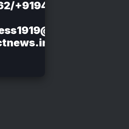
62/+919412826856
ness1919@gmail.com
ctnews.in