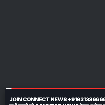
JOIN CONNECT NEWS +919313366662 अपन